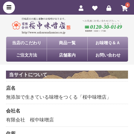
0
当店のこだわり
商品一覧
お味噌Ｑ＆Ａ
ご注文方法
店舗案内
お問い合わせ
当サイトについて
店名
無添加で生きている味噌をつくる「桜中味噌店」
会社名
有限会社 桜中味噌店
住所